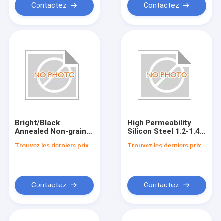
Contactez
Contactez
Bright/Black
High Permeability
Annealed Non-grain
Silicon Steel 1.2-1.4
Oriented Steel with
Permeability HV150-
Trouvez les derniers prix
Trouvez les derniers prix
Vickers Hardness
HV200 Hardness
HV150-HV200
Contactez
Contactez