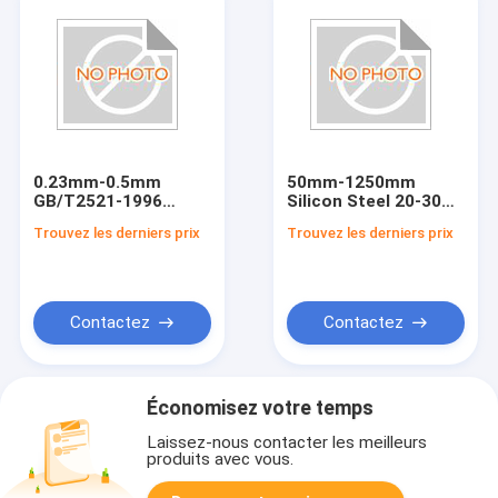
0.23mm-0.5mm
50mm-1250mm
GB/T2521-1996
Silicon Steel 20-30%
Silicon Steel
Elongation 0.5-
Trouvez les derniers prix
Trouvez les derniers prix
1.2W/kg Loss Factor
Contactez
Contactez
Économisez votre temps
Laissez-nous contacter les meilleurs
produits avec vous.