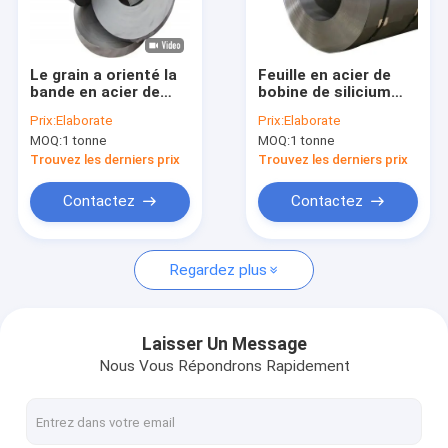
Au sujet de nous
Visite d'usine
Le grain a orienté la
Feuille en acier de
bande en acier de
bobine de silicium
Contrôle de qualité
bobine de silicium
électrique de noyau
Prix:
Elaborate
Prix:
Elaborate
électrique Bao
pour les générateurs
MOQ:
1 tonne
MOQ:
1 tonne
0.7mm pour le noyau
B27p100 27qg100
Contactez-nous
H103-27 de
27jgh10
Trouvez les derniers prix
Trouvez les derniers prix
transformateur
Nouvelles
Contactez
Contactez
Demandez une citation
Regardez plus
Plat de feuille d'acier inoxydable
Laisser Un Message
Nous Vous Répondrons Rapidement
Bobine d'acier inoxydable
Tuyaux d'acier de solides solubles