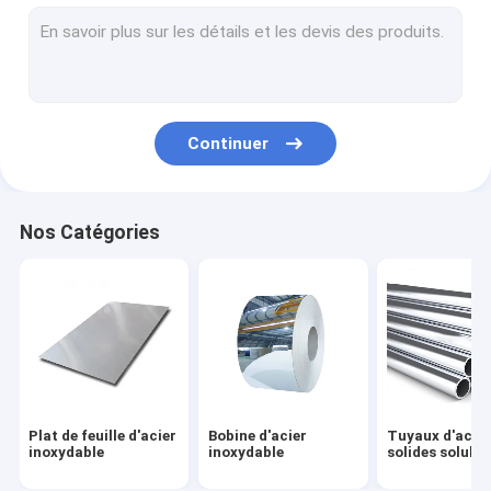
Acier de silicium
BANDE EN ACIER ENDUITE DE COPOLYMÈRE
Bande en aluminium enduite de copolymère
Continuer
Acier allié de nickel
Tube en acier de précision
Nos Catégories
Plaque d'acier résistante à l'usure
Plaque d'acier galvanisée
Tuyau d'acier de Gi
Bobine en acier galvanisée
Plat de feuille d'acier
Bobine d'acier
Tuyaux d'acier
Acier de construction creux
inoxydable
inoxydable
solides soluble