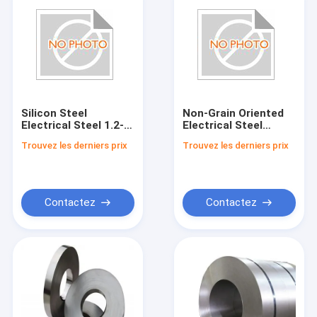
Silicon Steel
Non-Grain Oriented
Electrical Steel 1.2-
Electrical Steel
1.5A/m Width 50mm-
Coercive Force 1.2-
Trouvez les derniers prix
Trouvez les derniers prix
1250mm
1.5A/m Width 50mm-
1250mm
Contactez
Contactez
Maison
Produits
Vidéos