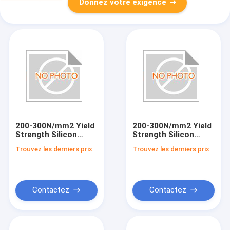
Donnez votre exigence
200-300N/mm2 Yield
200-300N/mm2 Yield
Strength Silicon
Strength Silicon
Steel 0.23mm-0.5mm
Steel with 1.2-1.5A/m
Trouvez les derniers prix
Trouvez les derniers prix
Thickness 1.2-1.4
Coercive Force
Permeability
Contactez
Contactez