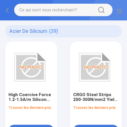
Acier De Silicium
(39)
High Coercive Force
CRGO Steel Strips
1.2-1.5A/m Silicon
200-300N/mm2 Yield
Steel with 1.2-1.4
Strength 1.3-1.6T
Trouvez les derniers prix
Trouvez les derniers prix
Permeability
Magnetic Flux
Density Bright/Black
Annealed Surface
Treatment