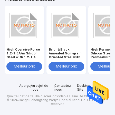
High Coercive Force
Bright/Black
High Permeabil
1.2-1.5A/m Silicon
Annealed Non-grain
Silicon Steel 1
Steel with 1.2-1.4
Oriented Steel with
Permeability 
Permeability
Vickers Hardness
HV200 Hardne
HV150-HV200
Meilleur prix
Meilleur prix
Meilleur p
Aperçu
Au sujet de
Contactez-
Desktop
nous
nous
Site
Qualité
Plat de feuille d'acier inoxydable
Usine De Chine.Copyright
© 2024 Jiangsu Zhongtong Weiye Special Steel Co. LTD. All Rights
Reserved.