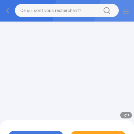
2
/
0