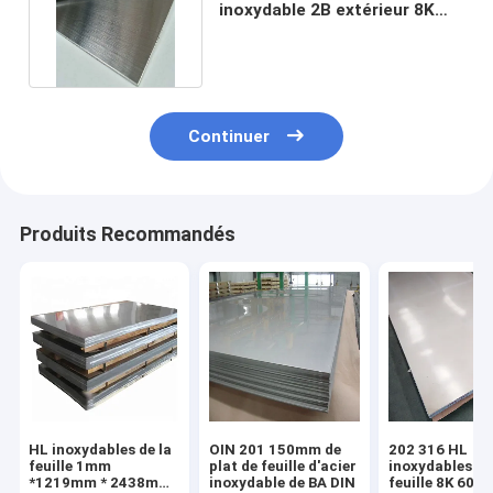
inoxydable 2B extérieur 8K
150mm de plaque d'acier de
BA
Continuer
Produits Recommandés
HL inoxydables de la
OIN 201 150mm de
202 316 HL
feuille 1mm
plat de feuille d'acier
inoxydables de
*1219mm * 2438mm
inoxydable de BA DIN
feuille 8K 60