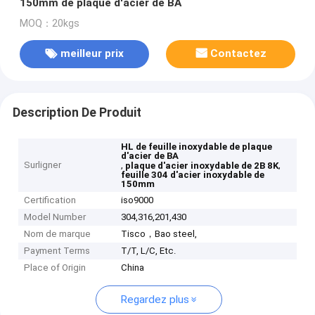
150mm de plaque d'acier de BA
MOQ：20kgs
meilleur prix
Contactez
Description De Produit
HL de feuille inoxydable de plaque
d'acier de BA
Surligner
,
,
plaque d'acier inoxydable de 2B 8K
feuille 304 d'acier inoxydable de
150mm
Certification
iso9000
Model Number
304,316,201,430
Nom de marque
Tisco，Bao steel,
Payment Terms
T/T, L/C, Etc.
Place of Origin
China
Regardez plus