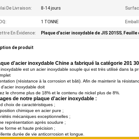
lai De Livraison:
8-14 jours
Surfac
OQ:
1 TONNE
Emball
ttre En Évidence:
Plaque d'acier inoxydable de JIS 201SS
,
Feuille
ption de produit
aque d'acier inoxydable Chine a fabriqué la catégorie 201 3
 inoxydable est un acier inoxydable souple qui est très utilisé dans la 
mplet
ntation (résistance à la corrosion et bâti). Afin de maintenir la résista
d'acier inoxydable doit
ez le chrome plus de 18% et le contenu de nickel plus de 8%.
ages de notre plaque d'acier inoxydable :
d choix de caractéristiques ;
position chimique en acier pure ;
priétés mécaniques exceptionnelles ;
ne représentation après soudure ;
ne forme et haute précision ;
llente durée de vie anticorrosion et longue.