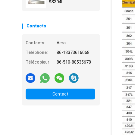
SS304L
Contacts
Contacts:
Vera
Téléphone:
86-13373616068
Télécopieur:
86-510-88535678
Contact