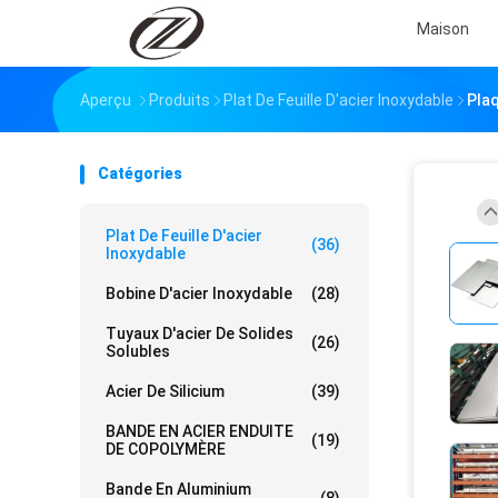
Maison
Aperçu
Produits
Plat De Feuille D'acier Inoxydable
Plaq
Catégories
Plat De Feuille D'acier
(36)
Inoxydable
Bobine D'acier Inoxydable
(28)
Tuyaux D'acier De Solides
(26)
Solubles
Acier De Silicium
(39)
BANDE EN ACIER ENDUITE
(19)
DE COPOLYMÈRE
Bande En Aluminium