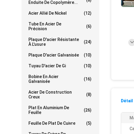
(8)
Enduite De Copolymère...
Acier Allié De Nickel
(12)
Tube En Acier De
(6)
Précision
Plaque D'acier Résistante
(24)
À L'usure
Plaque D'acier Galvanisée
(10)
Tuyau D'acier De Gi
(10)
Bobine En Acier
(16)
Galvanisée
Acier De Construction
(8)
Creux
Détail
Plat En Aluminium De
(26)
Feuille
Ma
Feuille De Plat De Cuivre
(5)
Ca