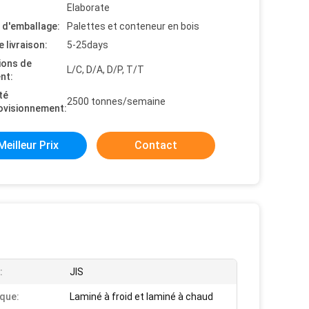
Elaborate
s d'emballage:
Palettes et conteneur en bois
e livraison:
5-25days
ions de
L/C, D/A, D/P, T/T
nt:
té
2500 tonnes/semaine
ovisionnement:
Meilleur Prix
Contact
:
JIS
que:
Laminé à froid et laminé à chaud