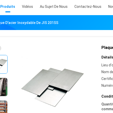
Produits
Vidéos
Au Sujet De Nous
Contactez-Nous
No
ue D'acier Inoxydable De JIS 201SS
Plaqu
Détails
Lieu d'o
Nom de
Certifi
Numéro
Condit
Quanti
comma