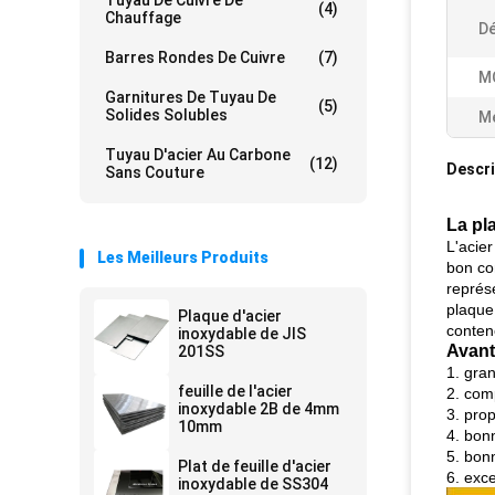
Tuyau De Cuivre De
(4)
Chauffage
Dé
Barres Rondes De Cuivre
(7)
M
Garnitures De Tuyau De
(5)
Solides Solubles
Me
Tuyau D'acier Au Carbone
(12)
Descri
Sans Couture
La pl
L'acier
Les Meilleurs Produits
bon co
représe
plaque 
Plaque d'acier
conten
inoxydable de JIS
Avant
201SS
1. gran
feuille de l'acier
2. com
inoxydable 2B de 4mm
3. pro
10mm
4. bon
5. bon
Plat de feuille d'acier
6. exce
inoxydable de SS304