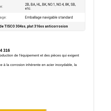
2B, BA, HL, BK, NO.1, NO.4, 8K, SB,
e:
etc.
age:
Emballage navigable standard
 de TISCO 304ss
,
plat 316ss anticorrosion
04 316
production de l'équipement et des pièces qui exigent
nce à la corrosion inhérente en acier inoxydable, la