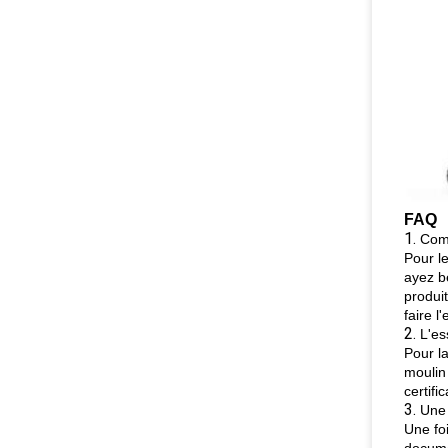
FAQ
1.
Comb
Pour l
ayez b
produi
faire l
2.
L'es
Pour la
moulin 
certifi
3.
Une 
Une fo