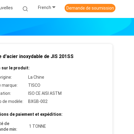
French
uvelles
Demande de soumission
e d'acier inoxydable de JIS 201SS
 sur le produit:
rigine:
La Chine
 marque:
TISCO
cation:
ISO CE AISI ASTM
 de modèle:
BXGB-002
ions de paiement et expédition:
té de
1 TONNE
nde min: