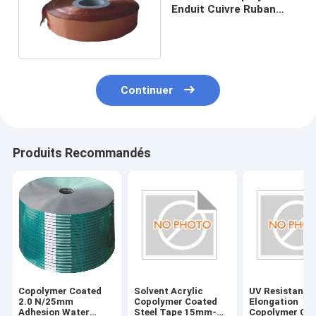
Enduit Cuivre Ruban
Naturel EAA 0.05 Mm
Continuer
Produits Recommandés
Copolymer Coated
Solvent Acrylic
UV Resistant 
2.0 N/25mm
Copolymer Coated
Elongation
Adhesion Water
Steel Tape 15mm-
Copolymer Co