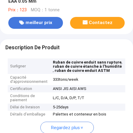
EAA 0.05 Mm
Prix：123
MOQ：1 tonne
meilleur prix
Contactez
Description De Produit
,
Ruban de cuivre enduit sans rupture
Surligner
ruban de cuivre étanche à l'humidité
,
ruban de cuivre enduit ASTM
Capacité
333tons/week
d'approvisionnement
Certification
ANSI JIS AISI AWS
Conditions de
L/C, D/A, D/P, T/T
paiement
Délai de livraison
5-25days
Détails d'emballage
Palettes et conteneur en bois
Regardez plus