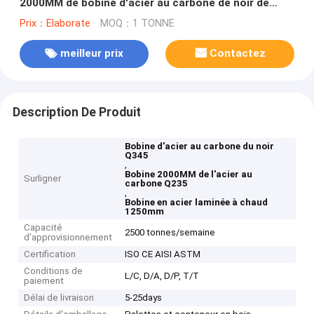
2000MM de bobine d'acier au carbone de noir de
Q235 Q345
Prix：Elaborate
MOQ：1 TONNE
meilleur prix
Contactez
Description De Produit
Bobine d'acier au carbone du noir
Q345
,
Bobine 2000MM de l'acier au
Surligner
carbone Q235
,
Bobine en acier laminée à chaud
1250mm
Capacité
2500 tonnes/semaine
d'approvisionnement
Certification
ISO CE AISI ASTM
Conditions de
L/C, D/A, D/P, T/T
paiement
Délai de livraison
5-25days