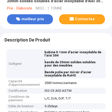
20mm solides solubles d'acier inoxydable d'Aisi 304
pour des meubles
Prix：Elaborate
MOQ：1 TONNE
meilleur prix
Contactez
Description De Produit
bobine 0.1mm d'acier inoxydable de
l'aisi 304
,
bande de 20mm solides solubles
Surligner
pour des meubles
,
Bande polie par miroir d'acier
inoxydable de RoHS
Capacité
2500 tonnes/semaine
d'approvisionnement
Certification
ISO CE AISI ASTM
Conditions de
L/C, D/A, D/P, T/T
paiement
Délai de livraison
5-25days