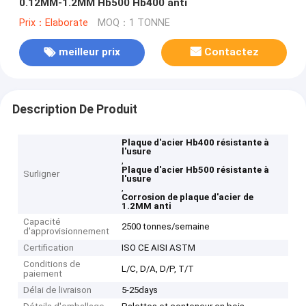
0.12MM-1.2MM Hb500 Hb400 anti
Prix：Elaborate
MOQ：1 TONNE
meilleur prix
Contactez
Description De Produit
Plaque d'acier Hb400 résistante à
l'usure
,
Plaque d'acier Hb500 résistante à
Surligner
l'usure
,
Corrosion de plaque d'acier de
1.2MM anti
Capacité
2500 tonnes/semaine
d'approvisionnement
Certification
ISO CE AISI ASTM
Conditions de
L/C, D/A, D/P, T/T
paiement
Délai de livraison
5-25days